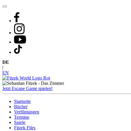
Zum
Inhalt
springen
DE
|
EN
Jetzt Escape Game spielen!
Startseite
Bücher
Verfilmungen
Termine
Spiele
Fitzek Files