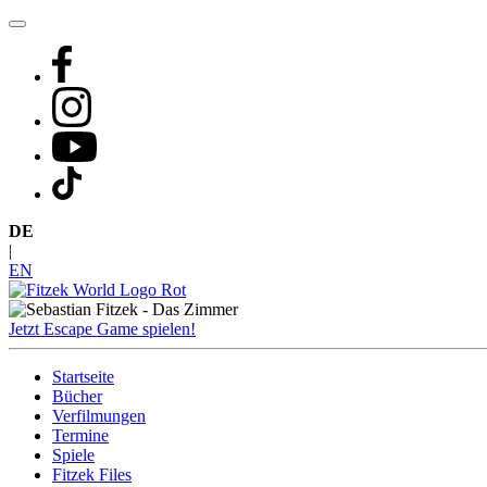
Zum
Inhalt
springen
DE
|
EN
Jetzt Escape Game spielen!
Startseite
Bücher
Verfilmungen
Termine
Spiele
Fitzek Files