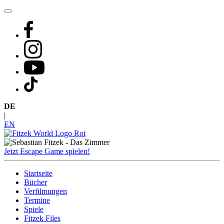
Zum
Inhalt
springen
DE
|
EN
Jetzt Escape Game spielen!
Startseite
Bücher
Verfilmungen
Termine
Spiele
Fitzek Files