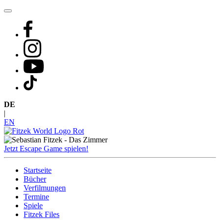
Zum
Inhalt
springen
DE
|
EN
Jetzt Escape Game spielen!
Startseite
Bücher
Verfilmungen
Termine
Spiele
Fitzek Files