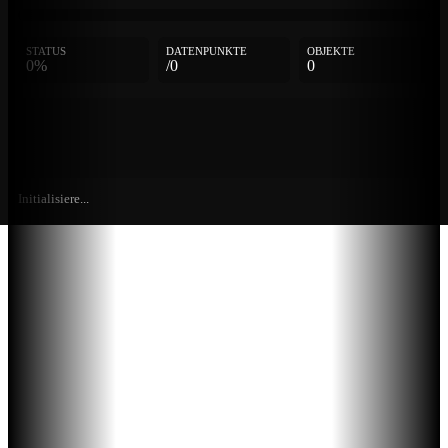
STATUS
DATENPUNKTE
OBJEKTE
0%
/0
0
Initialisiere...
Weitere
Einträge