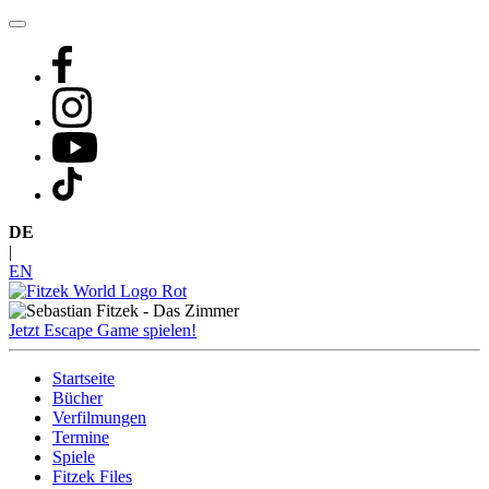
Zum
Inhalt
springen
DE
|
EN
Jetzt Escape Game spielen!
Startseite
Bücher
Verfilmungen
Termine
Spiele
Fitzek Files