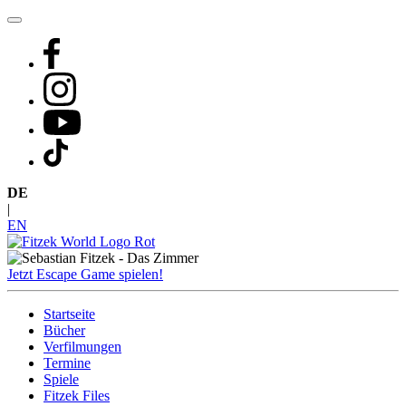
Zum
Inhalt
springen
DE
|
EN
Jetzt Escape Game spielen!
Startseite
Bücher
Verfilmungen
Termine
Spiele
Fitzek Files