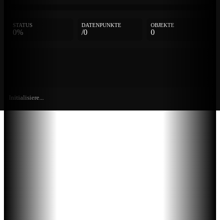
STATUS
DATENPUNKTE
OBJEKTE
0%
/0
0
Initialisiere...
Weitere
Einträge