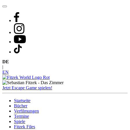
Zum
Inhalt
springen
DE
|
EN
Jetzt Escape Game spielen!
Startseite
Bücher
Verfilmungen
Termine
Spiele
Fitzek Files