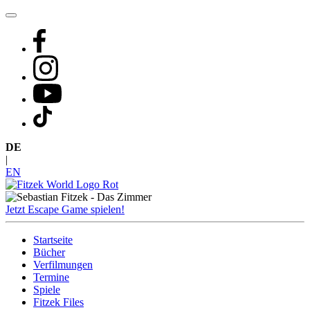
Zum
Inhalt
springen
DE
|
EN
Jetzt Escape Game spielen!
Startseite
Bücher
Verfilmungen
Termine
Spiele
Fitzek Files