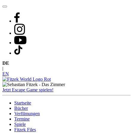
Zum
Inhalt
springen
DE
|
EN
Jetzt Escape Game spielen!
Startseite
Bücher
Verfilmungen
Termine
Spiele
Fitzek Files