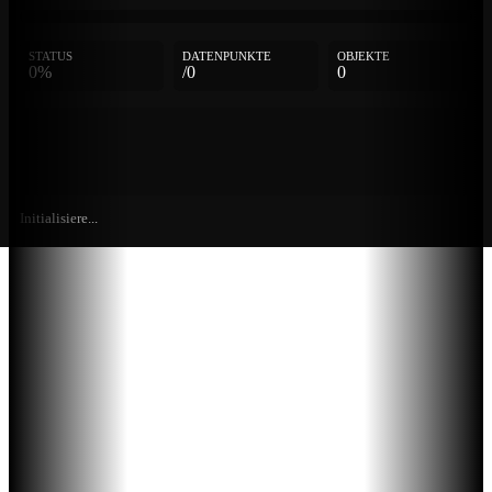
STATUS
DATENPUNKTE
OBJEKTE
0%
/0
0
Initialisiere...
Weitere
Einträge