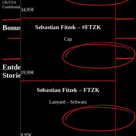
UK/USA
Confidential Document
34,95€
Jetzt kaufen
Bonusmaterial
Sebastian Fitzek – #FTZK
Cap
Entdecke andere
19,99€
Stories
Jetzt kaufen
Sebastian Fitzek – FTZK
Der Nachtzug
Lanyard – Schwarz
REM
9,95€