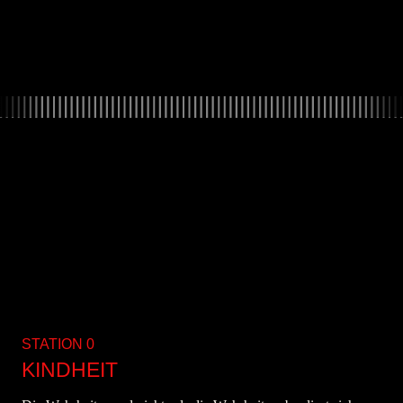
STATION 0
ST
KINDHEIT
S