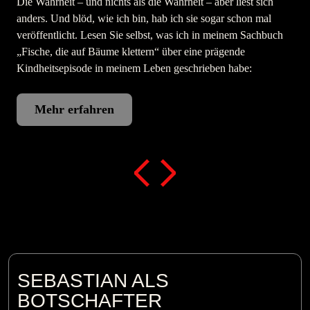
Die Wahrheit – und nichts als die Wahrheit – aber liest sich
Als
anders. Und blöd, wie ich bin, hab ich sie sogar schon mal
hüb
veröffentlicht. Lesen Sie selbst, was ich in meinem Sachbuch
Tou
„Fische, die auf Bäume klettern“ über eine prägende
Wal
Kindheitsepisode in meinem Leben geschrieben habe:
Mehr erfahren
SEBASTIAN ALS
BOTSCHAFTER