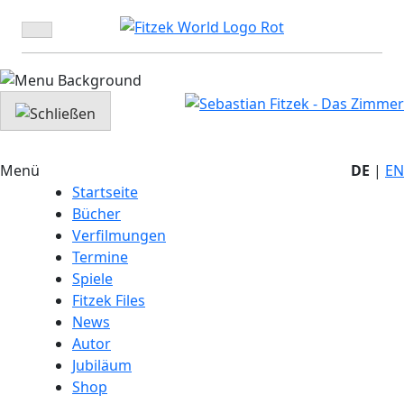
Zum
Inhalt
springen
Menü
DE
|
EN
Startseite
Bücher
Verfilmungen
Termine
Spiele
Fitzek Files
News
Autor
Jubiläum
Shop