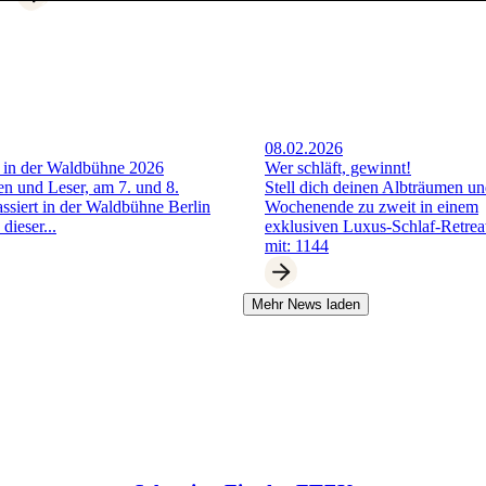
08.02.2026
 in der Waldbühne 2026
Wer schläft, gewinnt!
en und Leser, am 7. und 8.
Stell dich deinen Albträumen u
ssiert in der Waldbühne Berlin
Wochenende zu zweit in einem
 dieser...
exklusiven Luxus-Schlaf-Retrea
mit: 1144
Mehr News laden