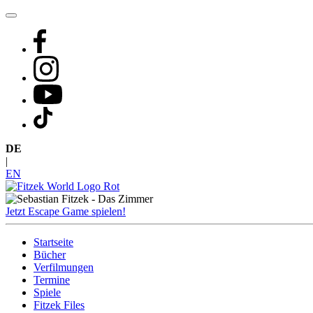
Zum
Inhalt
springen
DE
|
EN
Jetzt Escape Game spielen!
Startseite
Bücher
Verfilmungen
Termine
Spiele
Fitzek Files