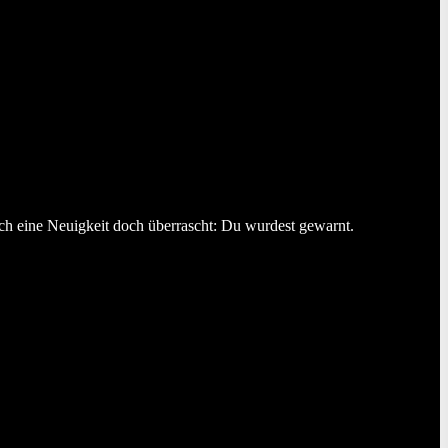
ich eine Neuigkeit doch überrascht: Du wurdest gewarnt.
28.05.2026
Willkommen in der Fitzek World!
WWW.SEBASTIANFITZEK.DE ist TOT! LANG LEBE die
FITZEK WORLD! Zwanzig Jahre hat sie treue Dienste geleistet.
Doch nun habe ich meine...