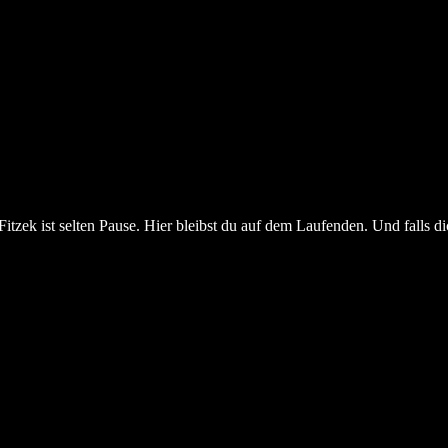
tzek ist selten Pause. Hier bleibst du auf dem Laufenden. Und falls d
02.07.2026
Sebastian Fitzek Thrillertour 2024 – Die Doku
Es war eine der intensivsten Touren meines Lebens. Und wir
haben alles davon für euch festgehalten. Seit dem 10. Juni...