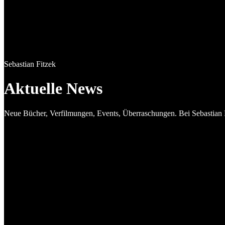
Sebastian Fitzek
Aktuelle News
Neue Bücher, Verfilmungen, Events, Überraschungen. Bei Sebastian Fi
13.07.2026
Endstation Albtraum: DER NACHTZUG erscheint am 21.10.
Endlich ist es soweit! „Der Nachtzug“, mein Jubiläums-
Psychothriller, erscheint am 21. Oktober 2026 - überall, wo es
Bücher, eBooks und...