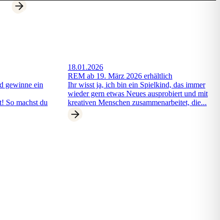
18.01.2026
REM ab 19. März 2026 erhältlich
nd gewinne ein
Ihr wisst ja, ich bin ein Spielkind, das immer
wieder gern etwas Neues ausprobiert und mit
t! So machst du
kreativen Menschen zusammenarbeitet, die...