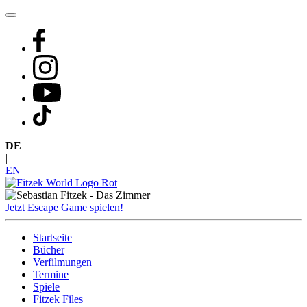
Zum
Inhalt
springen
DE
|
EN
Jetzt Escape Game spielen!
Startseite
Bücher
Verfilmungen
Termine
Spiele
Fitzek Files