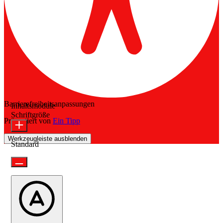
Barrierefreiheitsanpassungen
Inhaltsmodule
Schriftgröße
Präsentiert von
Ein Tipp
Werkzeugleiste ausblenden
Standard