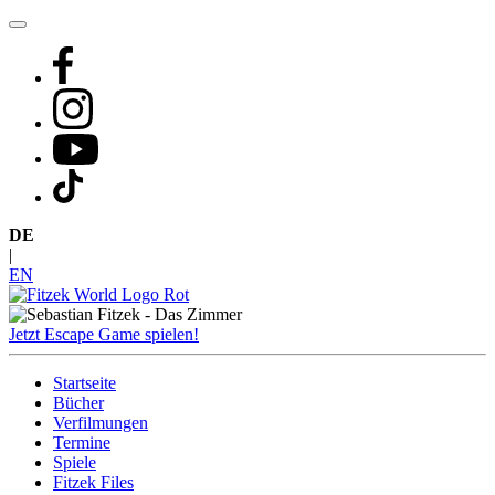
Zum
Inhalt
springen
DE
|
EN
Jetzt Escape Game spielen!
Startseite
Bücher
Verfilmungen
Termine
Spiele
Fitzek Files