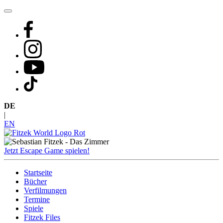
Zum
Inhalt
springen
DE
|
EN
Jetzt Escape Game spielen!
Startseite
Bücher
Verfilmungen
Termine
Spiele
Fitzek Files