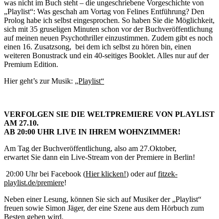
was nicht im Buch steht – die ungeschriebene Vorgeschichte von
„Playlist“: Was geschah am Vortag von Felines Entführung? Den
Prolog habe ich selbst eingesprochen. So haben Sie die Möglichkeit,
sich mit 35 gruseligen Minuten schon vor der Buchveröffentlichung
auf meinen neuen Psychothriller einzustimmen. Zudem gibt es noch
einen 16. Zusatzsong, bei dem ich selbst zu hören bin, einen
weiteren Bonustrack und ein 40-seitiges Booklet. Alles nur auf der
Premium Edition.
Hier geht’s zur Musik:
„Playlist“
VERFOLGEN SIE DIE WELTPREMIERE VON PLAYLIST
AM 27.10.
AB 20:00 UHR LIVE IN IHREM WOHNZIMMER!
Am Tag der Buchveröffentlichung, also am 27.Oktober,
erwartet Sie dann ein Live-Stream von der Premiere in Berlin!
20:00 Uhr bei Facebook (
Hier klicken!
) oder auf
fitzek-
playlist.de/premiere
!
Neben einer Lesung, können Sie sich auf Musiker der „Playlist“
freuen sowie Simon Jäger, der eine Szene aus dem Hörbuch zum
Besten geben wird.