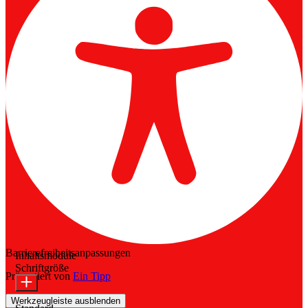
Barrierefreiheitsanpassungen
Inhaltsmodule
Schriftgröße
Präsentiert von
Ein Tipp
Werkzeugleiste ausblenden