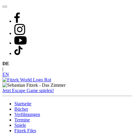
Zum
Inhalt
springen
DE
|
EN
Jetzt Escape Game spielen!
Startseite
Bücher
Verfilmungen
Termine
Spiele
Fitzek Files