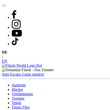
Zum
Inhalt
springen
DE
|
EN
Jetzt Escape Game spielen!
Startseite
Bücher
Verfilmungen
Termine
Spiele
Fitzek Files