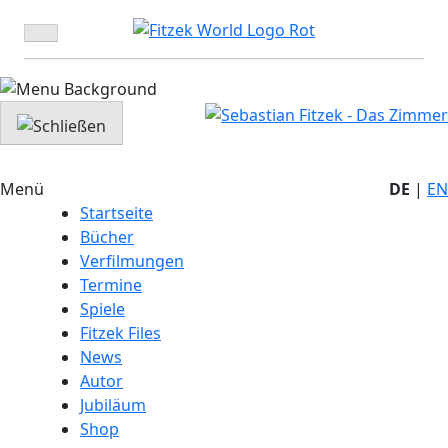
Zum
Inhalt
springen
Menü
DE
|
EN
Startseite
Bücher
Verfilmungen
Termine
Spiele
Fitzek Files
News
Autor
Jubiläum
Shop