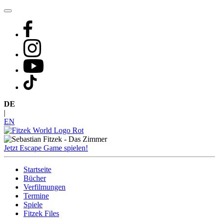
Zum
Inhalt
springen
DE
|
EN
Jetzt Escape Game spielen!
Startseite
Bücher
Verfilmungen
Termine
Spiele
Fitzek Files