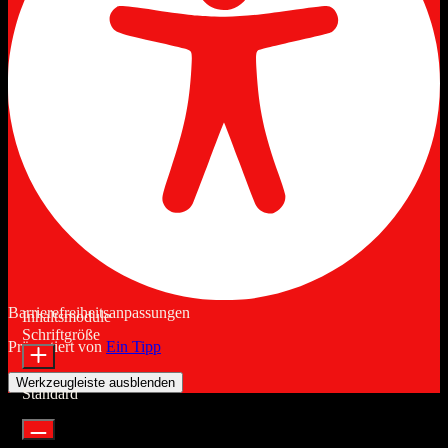
Barrierefreiheitsanpassungen
Inhaltsmodule
Schriftgröße
Präsentiert von
Ein Tipp
Werkzeugleiste ausblenden
Standard