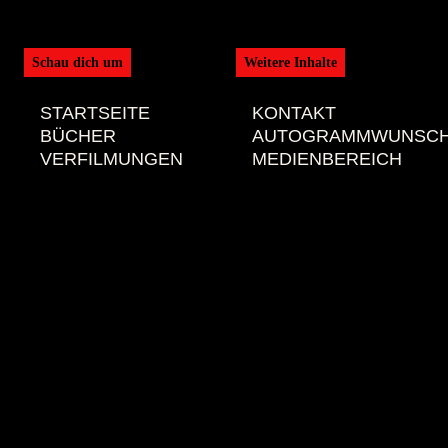
Schau dich um
Weitere Inhalte
STARTSEITE
KONTAKT
BÜCHER
AUTOGRAMMWUNSC
VERFILMUNGEN
MEDIENBEREICH
TERMINE
IMPRESSUM
SPIELE
DATENSCHUTZ
FITZEK FILES
NEWS
AUTOR
JUBILÄUM
SHOP