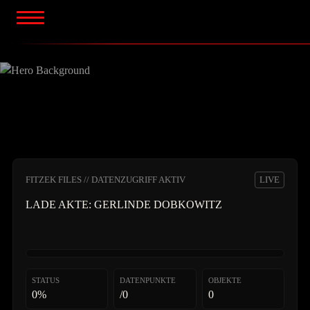
Zum
Inhalt
springen
FITZEK FILES // DATENZUGRIFF AKTIV
LIVE
LADE AKTE:
GERLINDE DOBKOWITZ
STATUS
DATENPUNKTE
OBJEKTE
0%
/0
0