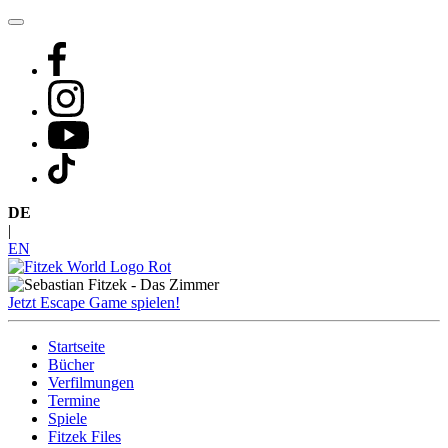
Zum
Inhalt
springen
DE
|
EN
Jetzt Escape Game spielen!
Startseite
Bücher
Verfilmungen
Termine
Spiele
Fitzek Files